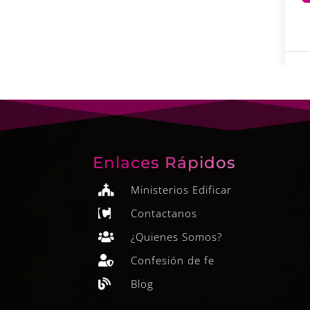
Enlaces Rápidos
Ministerios Edificar

Contactanos

¿Quienes Somos?

Confesión de fe

Blog
