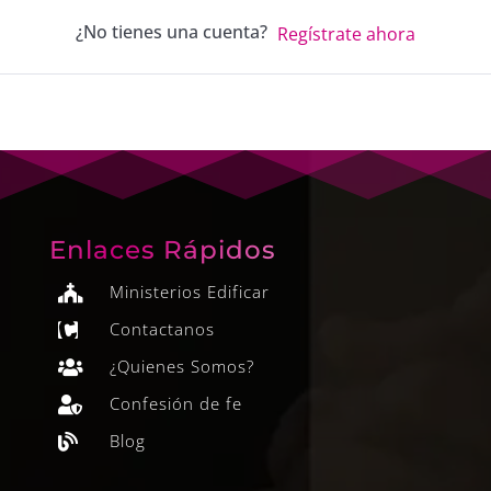
¿No tienes una cuenta?
Regístrate ahora
Enlaces Rápidos
Ministerios Edificar

Contactanos

¿Quienes Somos?

Confesión de fe

Blog
