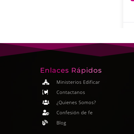
Enlaces Rápidos
Ministerios Edificar

Contactanos

¿Quienes Somos?

Confesión de fe

Blog
