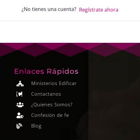
¿No tienes una cuenta?
Regístrate ahora
Enlaces Rápidos
Ministerios Edificar

Contactanos

¿Quienes Somos?

Confesión de fe

Blog
