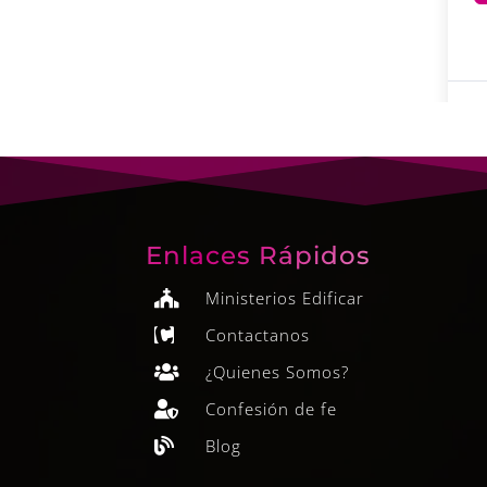
Enlaces Rápidos
Ministerios Edificar

Contactanos

¿Quienes Somos?

Confesión de fe

Blog
