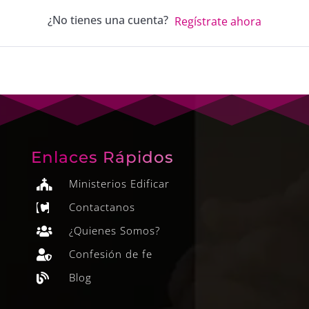
¿No tienes una cuenta?
Regístrate ahora
Enlaces Rápidos
Ministerios Edificar

Contactanos

¿Quienes Somos?

Confesión de fe

Blog
