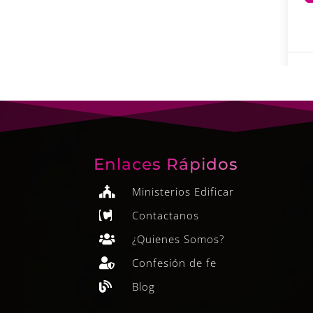
Enlaces Rápidos
Ministerios Edificar

Contactanos

¿Quienes Somos?

Confesión de fe

Blog
