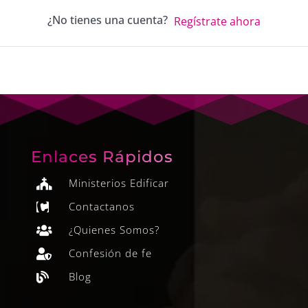
¿No tienes una cuenta?
Regístrate ahora
Enlaces Rápidos
Ministerios Edificar

Contactanos

¿Quienes Somos?

Confesión de fe

Blog
