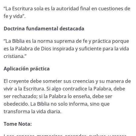
“La Escritura sola es la autoridad final en cuestiones de
29. Manual de Estudio EBE ¿Por qué se
fe y vida”.
considera a la Biblia como la norma de fe y
0/1
práctica?
Doctrina fundamental destacada
“La Biblia es la norma suprema de fe y práctica porque
LECCIÓN # 29. La Biblia y la misión del
03:51
mundo
es la Palabra de Dios inspirada y suficiente para la vida
cristiana.”
30. Manual de Estudio EBE ¿Qué significa que
0/1
Aplicación práctica
la Biblia es viva y eficaz?
El creyente debe someter sus creencias y su manera de
QUIZ GENERAL NIVEL 1. INTRODUCCIÓN A
vivir a la Escritura. Si algo contradice la Palabra, debe
0/1
LAS ESCRITURAS
ser rechazado; si la Palabra lo enseña, debe ser
obedecido. La Biblia no solo informa, sino que
transforma la vida diaria.
Tome Nota: