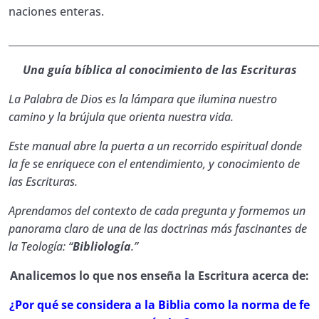
tuvieron profetas y apóstoles en la
0/1
naciones enteras.
transmisión del mensaje?
______________________________________________________________
13. Manual de Estudio EBE ¿Cuáles son las
Una guía bíblica al conocimiento de las Escrituras
principales secciones del Antiguo
0/1
Testamento?
La Palabra de Dios es la lámpara que ilumina nuestro
camino y la brújula que orienta nuestra vida.
14. Manual de Estudio EBE ¿Cuáles son las
principales secciones del Nuevo Testamento?
0/1
Este manual abre la puerta a un recorrido espiritual donde
la fe se enriquece con el entendimiento, y conocimiento de
las Escrituras.
15. Manual de Estudio EBE ¿Qué es el
0/1
Pentateuco y quién lo escribió?
Aprendamos del contexto de cada pregunta y formemos un
panorama claro de una de las doctrinas más fascinantes de
16 . Manual de Estudio EBE ¿Qué son los libros
0/1
la Teología: “
Bibliología
.”
históricos en la Biblia?
Analicemos lo que nos enseña la Escritura acerca de:
17. Manual de Estudio EBE ¿Qué son los libros
0/1
poéticos y sapienciales?
¿Por qué se considera a la Biblia como la norma de fe