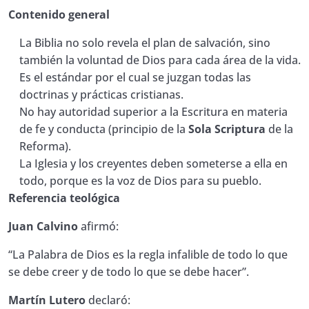
la Biblia es infalible?
Contenido general
24. Manual de Estudio EBE ¿Por qué decimos
La Biblia no solo revela el plan de salvación, sino
0/1
que la Biblia es suficiente?
también la voluntad de Dios para cada área de la vida.
Es el estándar por el cual se juzgan todas las
25. Manual de Estudio EBE ¿Qué significa que
doctrinas y prácticas cristianas.
la Biblia tiene autoridad sobre la vida del
0/1
No hay autoridad superior a la Escritura en materia
creyente?
de fe y conducta (principio de la
Sola Scriptura
de la
Reforma).
26. Manual de Estudio EBE ¿Qué diferencia
hay entre Palabra escrita (Biblia) y Palabra
La Iglesia y los creyentes deben someterse a ella en
0/1
encarnada (Cristo)?
todo, porque es la voz de Dios para su pueblo.
Referencia teológica
27. Manual de Estudio EBE ¿Por qué es
importante interpretar la Biblia en su
Juan Calvino
afirmó:
0/1
contexto?
“La Palabra de Dios es la regla infalible de todo lo que
se debe creer y de todo lo que se debe hacer”.
28. Manual de Estudio EBE ¿Cómo nos ayuda
el Espíritu Santo a entender la Palabra de
0/1
Martín Lutero
declaró:
Dios?