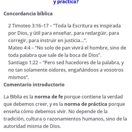
y práctica?
18. Manual de Estudio EBE ¿Qué son los
0/1
profetas mayores y menores?
Concordancia bíblica
2 Timoteo 3:16–17 – “Toda la Escritura es inspirada
19. Manual de Estudio EBE ¿Qué son los
por Dios, y útil para enseñar, para redargüir, para
evangelios sinópticos y en qué se diferencian
0/1
de Juan?
corregir, para instruir en justicia…”.
Mateo 4:4 – “No solo de pan vivirá el hombre, sino de
20. Manual de Estudio EBE ¿Qué papel juegan
toda palabra que sale de la boca de Dios”.
las cartas o epístolas en el Nuevo
0/1
Santiago 1:22 – “Pero sed hacedores de la palabra, y
Testamento?
no tan solamente oidores, engañándoos a vosotros
mismos”.
21. Manual de Estudio EBE ¿Qué enseña el
Comentario introductorio
libro de Apocalipsis sobre la revelación final
0/1
de Dios?
La Biblia es la
norma de fe
porque contiene la verdad
que debemos creer, y es la
norma de práctica
porque
22. Manual de Estudio EBE ¿Qué significa que
0/1
enseña cómo debemos vivir. No depende de la
la Biblia es inerrante?
tradición, cultura o razonamientos humanos, sino de la
autoridad misma de Dios.
23. Manual de Estudio EBE ¿Qué significa que
0/1