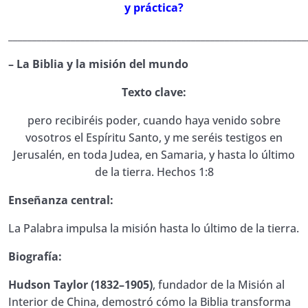
6. Manual de Estudio EBE ¿Qué diferencia hay
y práctica?
0/1
entre inspiración, revelación e iluminación?
______________________________________________________________
7. Manual de Estudio EBE ¿Cómo se preservó
0/1
– La Biblia y la misión del mundo
la Biblia a lo largo de la historia?
Texto clave:
8. Manual de Estudio EBE ¿Cuántos autores
humanos participaron en la redacción de la
0/1
pero recibiréis poder, cuando haya venido sobre
Biblia?
vosotros el Espíritu Santo, y me seréis testigos en
Jerusalén, en toda Judea, en Samaria, y hasta lo último
9. Manual de Estudio EBE ¿En qué idiomas fue
0/1
de la tierra. Hechos 1:8
escrita originalmente la Biblia?
Enseñanza central:
10. Manual de Estudio EBE ¿En qué período de
0/1
tiempo se escribió la Biblia?
La Palabra impulsa la misión hasta lo último de la tierra.
11. Manual de Estudio EBE ¿Qué tipo de
Biografía:
0/1
personas fueron los autores bíblicos?
Hudson Taylor (1832–1905)
, fundador de la Misión al
12. Manual de Estudio EBE ¿Qué papel
Interior de China, demostró cómo la Biblia transforma