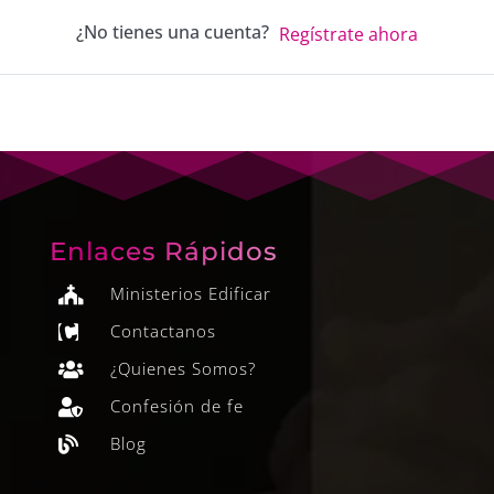
¿No tienes una cuenta?
Regístrate ahora
Enlaces Rápidos
Ministerios Edificar

Contactanos

¿Quienes Somos?

Confesión de fe

Blog
