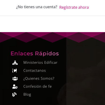
¿No tienes una cuenta?
Regístrate ahora
Enlaces Rápidos
Ministerios Edificar

Contactanos

¿Quienes Somos?

Confesión de fe

Blog
