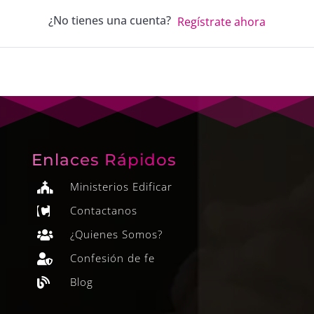
¿No tienes una cuenta?
Regístrate ahora
Enlaces Rápidos
Ministerios Edificar

Contactanos

¿Quienes Somos?

Confesión de fe

Blog
