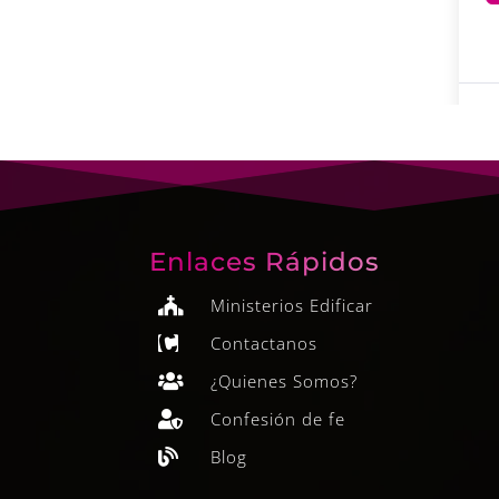
Enlaces Rápidos
Ministerios Edificar

Contactanos

¿Quienes Somos?

Confesión de fe

Blog
