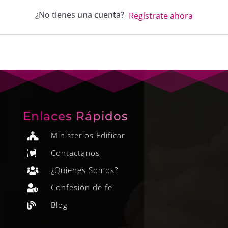
¿No tienes una cuenta?
Regístrate ahora
Enlaces Rápidos
Ministerios Edificar

Contactanos

¿Quienes Somos?

Confesión de fe

Blog
