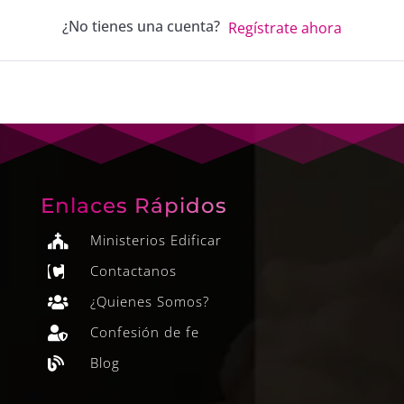
¿No tienes una cuenta?
Regístrate ahora
Enlaces Rápidos
Ministerios Edificar

Contactanos

¿Quienes Somos?

Confesión de fe

Blog
