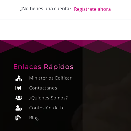
¿No tienes una cuenta?
Regístrate ahora
Enlaces Rápidos
Ministerios Edificar

Contactanos

¿Quienes Somos?

Confesión de fe

Blog
