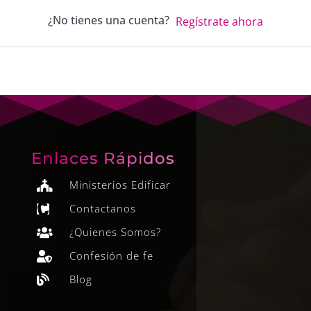
¿No tienes una cuenta?
Regístrate ahora
Enlaces Rápidos
Ministerios Edificar

Contactanos

¿Quienes Somos?

Confesión de fe

Blog
