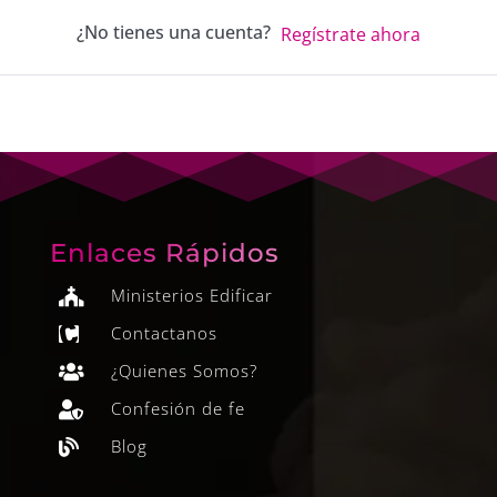
¿No tienes una cuenta?
Regístrate ahora
Enlaces Rápidos
Ministerios Edificar

Contactanos

¿Quienes Somos?

Confesión de fe

Blog
