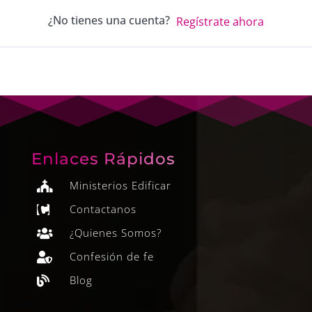
¿No tienes una cuenta?
Regístrate ahora
Enlaces Rápidos
Ministerios Edificar

Contactanos

¿Quienes Somos?

Confesión de fe

Blog
