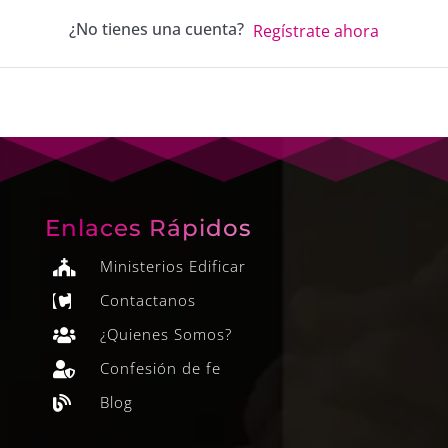
¿No tienes una cuenta?
Regístrate ahora
Enlaces Rápidos
Ministerios Edificar

Contactanos

¿Quienes Somos?

Confesión de fe

Blog
