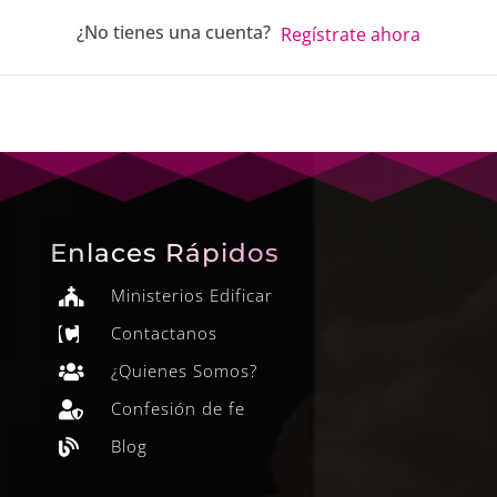
¿No tienes una cuenta?
Regístrate ahora
Enlaces Rápidos
Ministerios Edificar

Contactanos

¿Quienes Somos?

Confesión de fe

Blog
