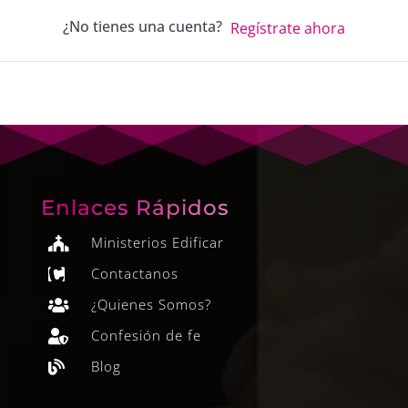
¿No tienes una cuenta?
Regístrate ahora
Enlaces Rápidos
Ministerios Edificar

Contactanos

¿Quienes Somos?

Confesión de fe

Blog
