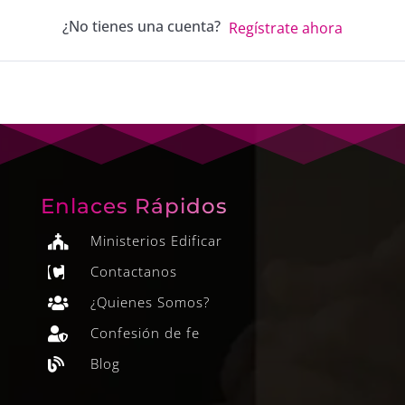
¿No tienes una cuenta?
Regístrate ahora
Enlaces Rápidos
Ministerios Edificar

Contactanos

¿Quienes Somos?

Confesión de fe

Blog
