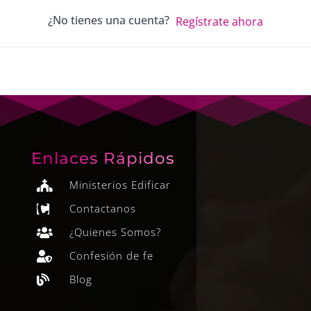
¿No tienes una cuenta?
Regístrate ahora
Enlaces Rápidos
Ministerios Edificar

Contactanos

¿Quienes Somos?

Confesión de fe

Blog
