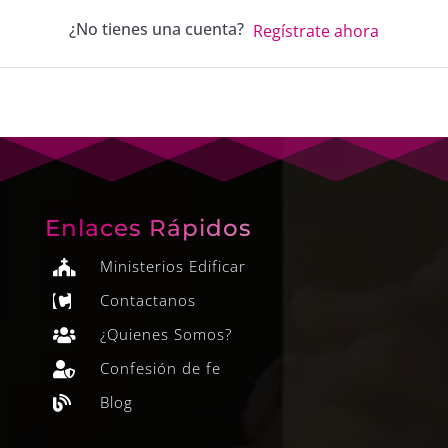
¿No tienes una cuenta?
Regístrate ahora
Enlaces Rápidos
Ministerios Edificar

Contactanos

¿Quienes Somos?

Confesión de fe

Blog
