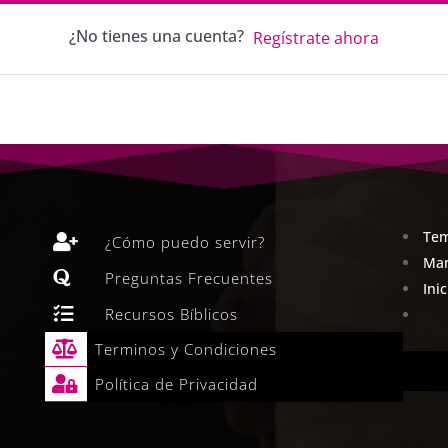
¿No tienes una cuenta?
Regístrate ahora
Tem

¿Cómo puedo servir?
Man

Preguntas Frecuentes
Ini

Recursos Bíblicos

Terminos y Condiciones

Política de Privacidad