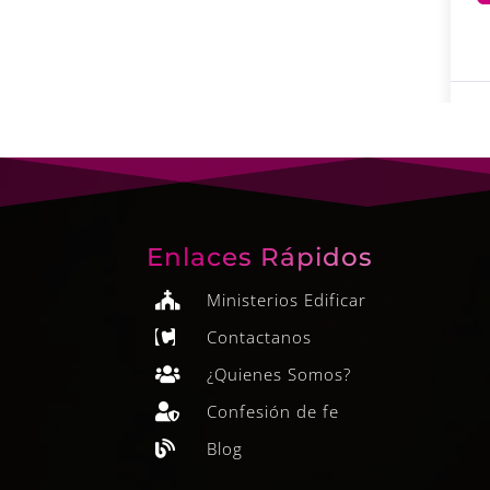
Enlaces Rápidos
Ministerios Edificar

Contactanos

¿Quienes Somos?

Confesión de fe

Blog
