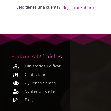
¿No tienes una cuenta?
Regístrate ahora
Enlaces Rápidos
Ministerios Edificar

Contactanos

¿Quienes Somos?

Confesión de fe

Blog
