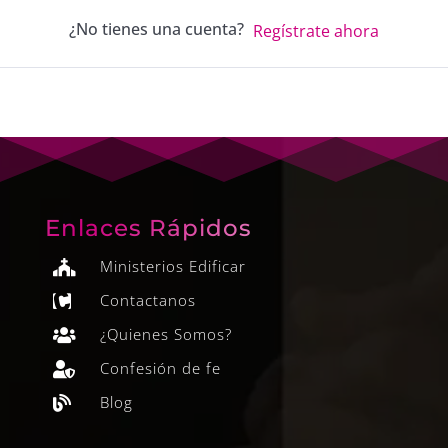
¿No tienes una cuenta?
Regístrate ahora
Enlaces Rápidos
Ministerios Edificar

Contactanos

¿Quienes Somos?

Confesión de fe

Blog
