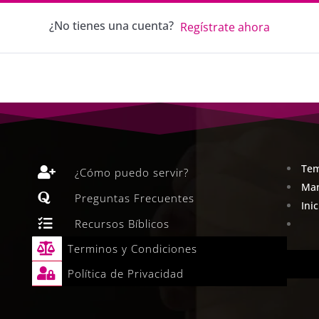
¿No tienes una cuenta?
Regístrate ahora
Tem

¿Cómo puedo servir?
Man

Preguntas Frecuentes
Ini

Recursos Bíblicos

Terminos y Condiciones

Política de Privacidad