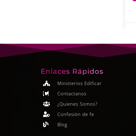
Enlaces Rápidos
Ministerios Edificar

Contactanos

¿Quienes Somos?

Confesión de fe

Blog
