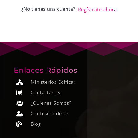
¿No tienes una cuenta?
Regístrate ahora
Enlaces Rápidos
Ministerios Edificar

Contactanos

¿Quienes Somos?

Confesión de fe

Blog
